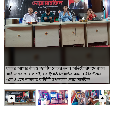
❮
❯
ঢাকার আগারগাঁওস্থ জাতীয় বেতার ভবন অডিটোরিয়ামে মহান
স্বাধীনতার ঘোষক শহীদ রাষ্ট্রপতি জিয়াউর রহমান বীর উত্তম
-এর ৪৫তম শাহাদাত বার্ষিকী উপলক্ষ্যে দোয়া মাহফিল
🡸
🡺