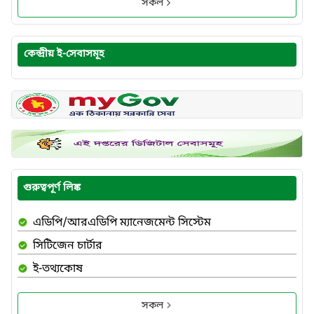
সকল
কেন্দ্রীয় ই-সেবাসমূহ
গুরুত্বপূর্ণ লিঙ্ক
এডিপি/আরএডিপি ম্যানেজমেন্ট সিস্টেম
সিটিজেন চার্টার
ই-তথ্যকোষ
সকল