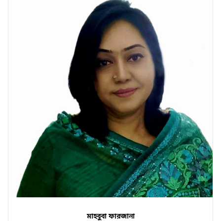
মাহবুবা ফারজানা