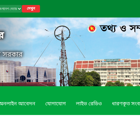
দেখুন
র
েশ সরকার
অনলাইন আবেদন
যোগাযোগ
লাইভ রেডিও
ধারণকৃত সংব