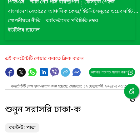
পিডিএস
স্মার্ট গেট পাস ব্যবস্থাপনা
ফেসবুক পেইজ
বাংলাদেশ বেতারের আঞ্চলিক কেন্দ্র/ ইউনিটসমূহের ওয়েবসাইট লিংক
গোপনীয়তা নীতি
কর্মকর্তাদের পরিচিতি নম্বর
ইউটিউব চ্যানেল
এই কনটেন্টটি শেয়ার করতে ক্লিক করুন
আপনার মতামত প্রদান করুন
কনটেন্টটি শেষ হাল-নাগাদ করা হয়েছে: সোমবার, ১২ ফেব্রুয়ারী, ২০২৪ এ ০৩:৫১ AM
শুনুন সরাসরি ঢাকা-ক
কন্টেন্ট: পাতা