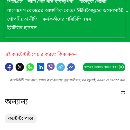
পিডিএস
স্মার্ট গেট পাস ব্যবস্থাপনা
ফেসবুক পেইজ
বাংলাদেশ বেতারের আঞ্চলিক কেন্দ্র/ ইউনিটসমূহের ওয়েবসাইট লিংক
গোপনীয়তা নীতি
কর্মকর্তাদের পরিচিতি নম্বর
ইউটিউব চ্যানেল
এই কনটেন্টটি শেয়ার করতে ক্লিক করুন
আপনার মতামত প্রদান করুন
কনটেন্টটি শেষ হাল-নাগাদ করা হয়েছে: বৃহস্পতিবার, ৩০ জুলাই, ২০২৬ এ ০৯:৫৫ AM
অন্যান্য
কন্টেন্ট: পাতা