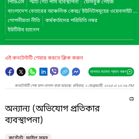
পিডিএস
স্মার্ট গেট পাস ব্যবস্থাপনা
ফেসবুক পেইজ
বাংলাদেশ বেতারের আঞ্চলিক কেন্দ্র/ ইউনিটসমূহের ওয়েবসাইট লিংক
গোপনীয়তা নীতি
কর্মকর্তাদের পরিচিতি নম্বর
ইউটিউব চ্যানেল
এই কনটেন্টটি শেয়ার করতে ক্লিক করুন
আপনার মতামত প্রদান করুন
কনটেন্টটি শেষ হাল-নাগাদ করা হয়েছে: রবিবার, ২ ফেব্রুয়ারী, ২০২৫ এ ১০:০৯ PM
অন্যান্য (অভিযোগ প্রতিকার
ব্যবস্থাপনা)
কন্টেন্ট: ফাইল সমূহ