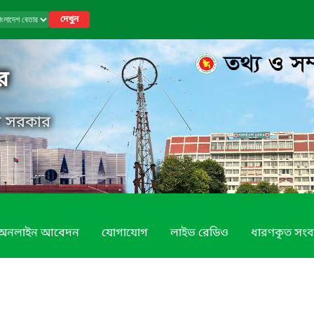
দেখুন
র
েশ সরকার
অনলাইন আবেদন
যোগাযোগ
লাইভ রেডিও
ধারণকৃত সংব