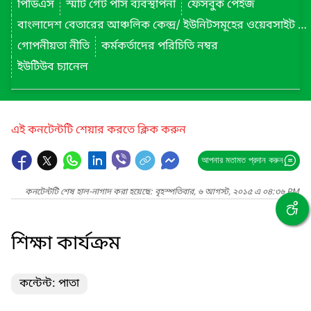
পিডিএস
স্মার্ট গেট পাস ব্যবস্থাপনা
ফেসবুক পেইজ
বাংলাদেশ বেতারের আঞ্চলিক কেন্দ্র/ ইউনিটসমূহের ওয়েবসাইট লিংক
গোপনীয়তা নীতি
কর্মকর্তাদের পরিচিতি নম্বর
ইউটিউব চ্যানেল
এই কনটেন্টটি শেয়ার করতে ক্লিক করুন
আপনার মতামত প্রদান করুন
কনটেন্টটি শেষ হাল-নাগাদ করা হয়েছে: বৃহস্পতিবার, ৬ আগস্ট, ২০১৫ এ ০৪:৩৬ PM
শিক্ষা কার্যক্রম
কন্টেন্ট: পাতা