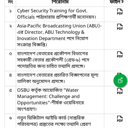
নং
শিরোনাম
ফাইল সমূ
১
Cyber Security Training for Govt.
Officials পাঠ্যধারায় প্রশিক্ষণার্থী মনোনয়ন।
২
Asia-Pacific Broadcasting Union (ABU)-
এর Director, ABU Technology &
Inovation Department পদে নিয়োগ
সংক্রান্ত বিজ্ঞপ্তি।
৩
বাংলাদেশ বেতারের প্রকৌশল বিভাগের
সহকারী বেতার প্রকৌশলী (গ্রেড-৯) পদে
পদোন্নতির জন্য চাহিত তথ্যাদি প্রসঙ্গে।
৪
বাংলাদেশ বেতারের প্রচারিত বিজ্ঞাপনের মূল্য
তালিকা অনুমোদন প্রসঙ্গে।
৫
OSBU কর্তৃক আয়োজিত “Water
Management: Challenge and
Opportunities”-শীর্ষক ওয়েবিনারে
অংশগ্রহণ।
৬
নতুন ডিজিটাল আইডি কার্ড (দাপ্তরিক
পরিচয়পত্র) প্রস্তুতের লক্ষ্যে তথ্যাদি প্রেরণ