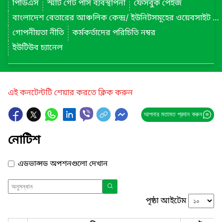
পিডিএস
স্মার্ট গেট পাস ব্যবস্থাপনা
ফেসবুক পেইজ
বাংলাদেশ বেতারের আঞ্চলিক কেন্দ্র/ ইউনিটসমূহের ওয়েবসাইট লিংক
গোপনীয়তা নীতি
কর্মকর্তাদের পরিচিতি নম্বর
ইউটিউব চ্যানেল
এই কনটেন্টটি শেয়ার করতে ক্লিক করুন
আপনার মতামত প্রদান করুন
নোটিশ
এডভান্সড অপশনগুলো দেখান
পৃষ্ঠা আইটেম