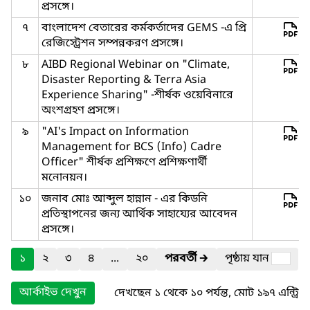
প্রসঙ্গে।
৭
বাংলাদেশ বেতারের কর্মকর্তাদের GEMS -এ প্রি
রেজিস্ট্রেশন সম্পন্নকরণ প্রসঙ্গে।
৮
AIBD Regional Webinar on "Climate,
Disaster Reporting & Terra Asia
Experience Sharing" -শীর্ষক ওয়েবিনারে
অংশগ্রহণ প্রসঙ্গে।
৯
"AI's Impact on Information
Management for BCS (Info) Cadre
Officer" শীর্ষক প্রশিক্ষণে প্রশিক্ষণার্থী
মনোনয়ন।
১০
জনাব মোঃ আব্দুল হান্নান - এর কিডনি
প্রতিস্থাপনের জন্য আর্থিক সাহায্যের আবেদন
প্রসঙ্গে।
১
২
৩
৪
...
২০
পরবর্তী
🡲
পৃষ্ঠায় যান
আর্কাইভ দেখুন
দেখছেন ১ থেকে ১০ পর্যন্ত, মোট ১৯৭ এন্ট্রি