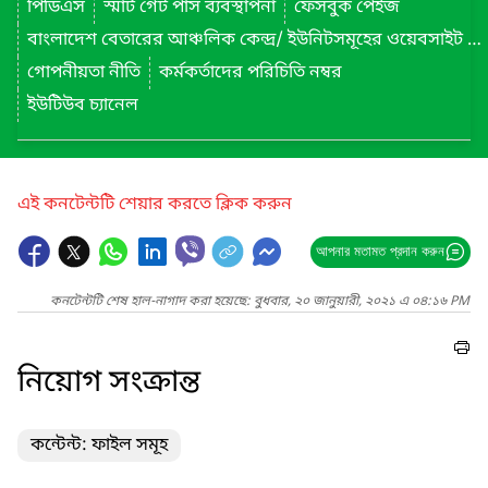
পিডিএস
স্মার্ট গেট পাস ব্যবস্থাপনা
ফেসবুক পেইজ
বাংলাদেশ বেতারের আঞ্চলিক কেন্দ্র/ ইউনিটসমূহের ওয়েবসাইট লিংক
গোপনীয়তা নীতি
কর্মকর্তাদের পরিচিতি নম্বর
ইউটিউব চ্যানেল
এই কনটেন্টটি শেয়ার করতে ক্লিক করুন
আপনার মতামত প্রদান করুন
কনটেন্টটি শেষ হাল-নাগাদ করা হয়েছে: বুধবার, ২০ জানুয়ারী, ২০২১ এ ০৪:১৬ PM
নিয়োগ সংক্রান্ত
কন্টেন্ট: ফাইল সমূহ