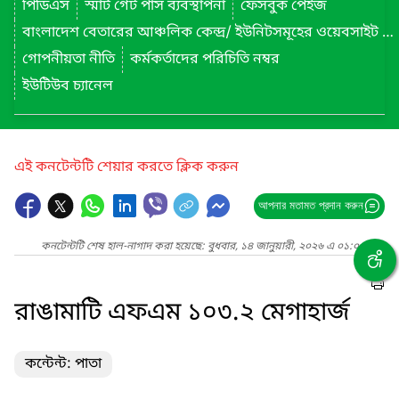
পিডিএস
স্মার্ট গেট পাস ব্যবস্থাপনা
ফেসবুক পেইজ
বাংলাদেশ বেতারের আঞ্চলিক কেন্দ্র/ ইউনিটসমূহের ওয়েবসাইট লিংক
গোপনীয়তা নীতি
কর্মকর্তাদের পরিচিতি নম্বর
ইউটিউব চ্যানেল
এই কনটেন্টটি শেয়ার করতে ক্লিক করুন
আপনার মতামত প্রদান করুন
কনটেন্টটি শেষ হাল-নাগাদ করা হয়েছে: বুধবার, ১৪ জানুয়ারী, ২০২৬ এ ০১:০৬ PM
রাঙামাটি এফএম ১০৩.২ মেগাহার্জ
কন্টেন্ট: পাতা