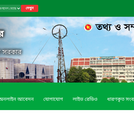
দেখুন
র
েশ সরকার
অনলাইন আবেদন
যোগাযোগ
লাইভ রেডিও
ধারণকৃত সংব