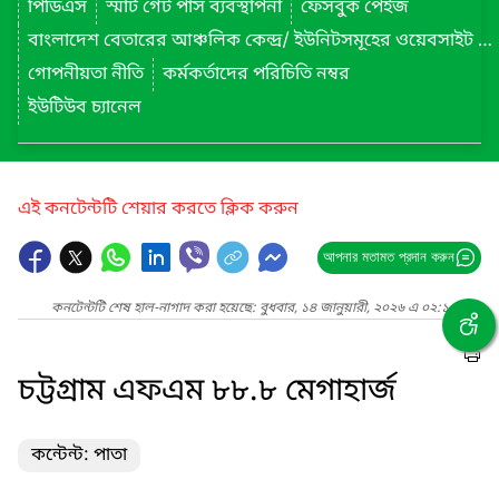
পিডিএস
স্মার্ট গেট পাস ব্যবস্থাপনা
ফেসবুক পেইজ
বাংলাদেশ বেতারের আঞ্চলিক কেন্দ্র/ ইউনিটসমূহের ওয়েবসাইট লিংক
গোপনীয়তা নীতি
কর্মকর্তাদের পরিচিতি নম্বর
ইউটিউব চ্যানেল
এই কনটেন্টটি শেয়ার করতে ক্লিক করুন
আপনার মতামত প্রদান করুন
কনটেন্টটি শেষ হাল-নাগাদ করা হয়েছে: বুধবার, ১৪ জানুয়ারী, ২০২৬ এ ০২:১০ PM
চট্টগ্রাম এফএম ৮৮.৮ মেগাহার্জ
কন্টেন্ট: পাতা