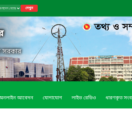
দেখুন
র
েশ সরকার
অনলাইন আবেদন
যোগাযোগ
লাইভ রেডিও
ধারণকৃত সংব