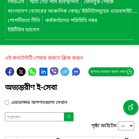
পিডিএস
স্মার্ট গেট পাস ব্যবস্থাপনা
ফেসবুক পেইজ
বাংলাদেশ বেতারের আঞ্চলিক কেন্দ্র/ ইউনিটসমূহের ওয়েবসাইট লিংক
গোপনীয়তা নীতি
কর্মকর্তাদের পরিচিতি নম্বর
ইউটিউব চ্যানেল
এই কনটেন্টটি শেয়ার করতে ক্লিক করুন
আপনার মতামত প্রদান করুন
অভ্যন্তরীণ ই-সেবা
এডভান্সড অপশনগুলো দেখান
পৃষ্ঠা আইটেম