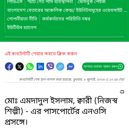
পিডিএস
স্মার্ট গেট পাস ব্যবস্থাপনা
ফেসবুক পেইজ
বাংলাদেশ বেতারের আঞ্চলিক কেন্দ্র/ ইউনিটসমূহের ওয়েবসাইট লিংক
গোপনীয়তা নীতি
কর্মকর্তাদের পরিচিতি নম্বর
ইউটিউব চ্যানেল
এই কনটেন্টটি শেয়ার করতে ক্লিক করুন
আপনার মতামত প্রদান করুন
কনটেন্টটি শেষ হাল-নাগাদ করা হয়েছে: বুধবার, ৮ জুলাই, ২০২৬ এ ১০:৫৮ PM
মোঃ এমদাদুল ইসলাম, ক্বারী (নিজস্ব
শিল্পী) - এর পাসপোর্টের এনওসি
প্রসঙ্গে।