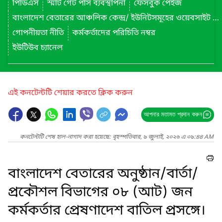
পিডিএস
স্মার্ট গেট পাস ব্যবস্থাপনা
ফেসবুক পেইজ
বাংলাদেশ বেতারের আঞ্চলিক কেন্দ্র/ ইউনিটসমূহের ওয়েবসাইট লিংক
গোপনীয়তা নীতি
কর্মকর্তাদের পরিচিতি নম্বর
ইউটিউব চ্যানেল
এই কনটেন্টটি শেয়ার করতে ক্লিক করুন
আপনার মতামত প্রদান করুন
কনটেন্টটি শেষ হাল-নাগাদ করা হয়েছে: বৃহস্পতিবার, ৯ জুলাই, ২০২৬ এ ০৯:৪৪ AM
বাংলাদেশ বেতারের অনুষ্ঠান/বার্তা/
প্রকৌশল বিভাগের ০৮ (আট) জন
কর্মকর্তার প্রেষণাদেশ বাতিল প্রসঙ্গে।