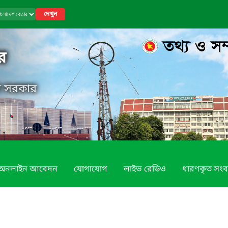
দেখুন
র
েশ সরকার
অনলাইন আবেদন
যোগাযোগ
লাইভ রেডিও
ধারণকৃত সংব