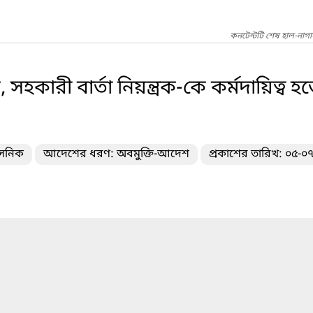
কনটেন্টটি শেষ হাল-নাগ
হকারী বার্তা নিয়ন্ত্রক-কে কর্মদায়িত্ব হত
াসনিক
আদেশের ধরণ: অবমুক্তি-আদেশ
প্রকাশের তারিখ: ০৫-০