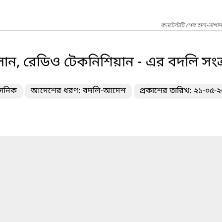
কনটেন্টটি শেষ হাল-নাগা
ান, রেডিও টেকনিশিয়ান - এর বদলি সংক্
াসনিক
আদেশের ধরণ: বদলি-আদেশ
প্রকাশের তারিখ: ২১-০৫-