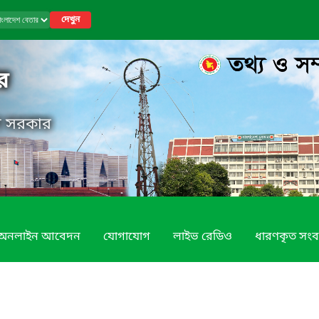
দেখুন
র
েশ সরকার
অনলাইন আবেদন
যোগাযোগ
লাইভ রেডিও
ধারণকৃত সংব