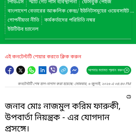
পিডিএস
স্মার্ট গেট পাস ব্যবস্থাপনা
ফেসবুক পেইজ
বাংলাদেশ বেতারের আঞ্চলিক কেন্দ্র/ ইউনিটসমূহের ওয়েবসাইট লিংক
গোপনীয়তা নীতি
কর্মকর্তাদের পরিচিতি নম্বর
ইউটিউব চ্যানেল
এই কনটেন্টটি শেয়ার করতে ক্লিক করুন
আপনার মতামত প্রদান করুন
কনটেন্টটি শেষ হাল-নাগাদ করা হয়েছে: সোমবার, ৬ জুলাই, ২০২৬ এ ০৪:৪৩ PM
জনাব মোঃ নাজমুল করিম ফারুকী,
উপবার্তা নিয়ন্ত্রক - এর যোগদান
প্রসঙ্গে।