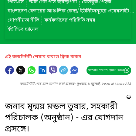
পিডিএস
স্মার্ট গেট পাস ব্যবস্থাপনা
ফেসবুক পেইজ
বাংলাদেশ বেতারের আঞ্চলিক কেন্দ্র/ ইউনিটসমূহের ওয়েবসাইট লিংক
গোপনীয়তা নীতি
কর্মকর্তাদের পরিচিতি নম্বর
ইউটিউব চ্যানেল
এই কনটেন্টটি শেয়ার করতে ক্লিক করুন
আপনার মতামত প্রদান করুন
কনটেন্টটি শেষ হাল-নাগাদ করা হয়েছে: বুধবার, ৮ জুলাই, ২০২৬ এ ১১:৫০ AM
জনাব মৃন্ময় মন্ডল তুষার, সহকারী
পরিচালক (অনুষ্ঠান) - এর যোগদান
প্রসঙ্গে।