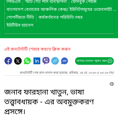
পিডিএস
স্মার্ট গেট পাস ব্যবস্থাপনা
ফেসবুক পেইজ
বাংলাদেশ বেতারের আঞ্চলিক কেন্দ্র/ ইউনিটসমূহের ওয়েবসাইট লিংক
গোপনীয়তা নীতি
কর্মকর্তাদের পরিচিতি নম্বর
ইউটিউব চ্যানেল
এই কনটেন্টটি শেয়ার করতে ক্লিক করুন
আপনার মতামত প্রদান করুন
কনটেন্টটি শেষ হাল-নাগাদ করা হয়েছে: রবিবার, ২৪ মে, ২০২৬ এ ০৫:২৬ PM
জনাব ফারহানা খাতুন, ভাষা
তত্ত্বাবধায়ক - এর অবমুক্তকরণ
প্রসঙ্গে।